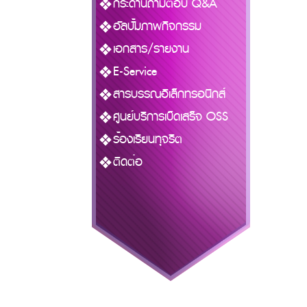
กระดานถามตอบ Q&A
อัลบั้มภาพกิจกรรม
เอกสาร/รายงาน
E-Service
สารบรรณอิเล็กทรอนิกส์
ศูนย์บริการเบ็ดเสร็จ OSS
ร้องเรียนทุจริต
ติดต่อ