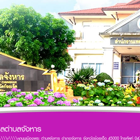
าลตำบลจังหาร
\\\\r\\\\nถนนเมืองพระ ตำบลจังหาร อำเภอจังหาร จังหวัดร้อยเอ็ด 45000 โทรศัพท์ 0