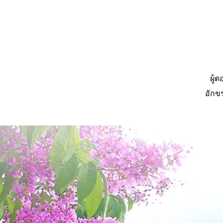
ผู้
อักข