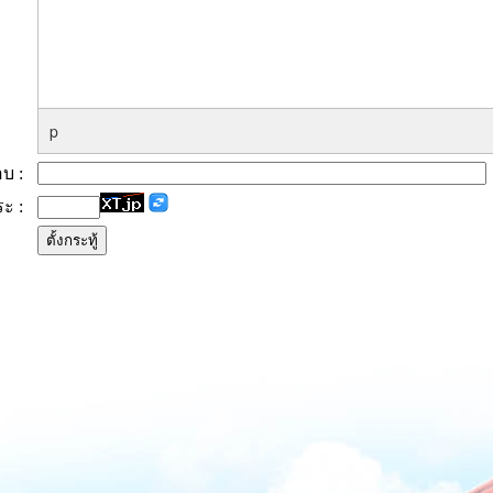
p
ตอบ :
ระ :