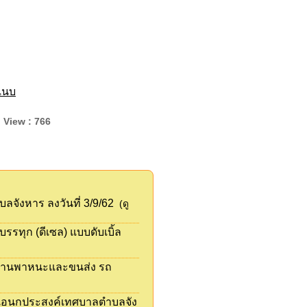
์แนบ
7 View : 766
ังหาร ลงวันที่ 3/9/62
(ดู
รทุก (ดีเซล) แบบดับเบิ้ล
ฑ์ยานพาหนะและขนส่ง รถ
รเอนกประสงค์เทศบาลตำบลจัง