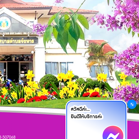
เว็บมาสเตอร์
43-507068