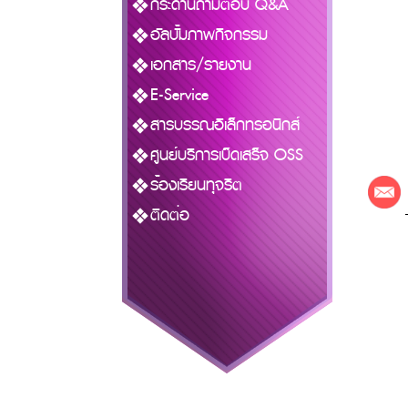
กระดานถามตอบ Q&A
อัลบั้มภาพกิจกรรม
เอกสาร/รายงาน
E-Service
สารบรรณอิเล็กทรอนิกส์
ศูนย์บริการเบ็ดเสร็จ OSS
ร้องเรียนทุจริต
ติดต่อ