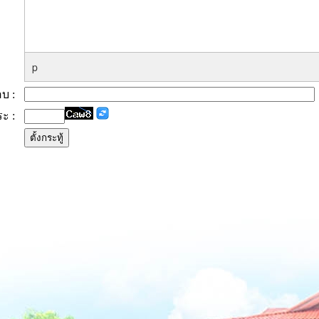
p
ตอบ :
ระ :