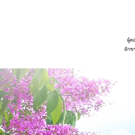
ผู้
อักข