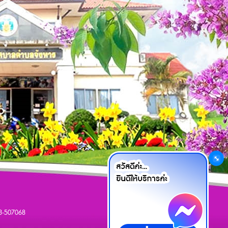
เว็บมาสเตอร์
43-507068