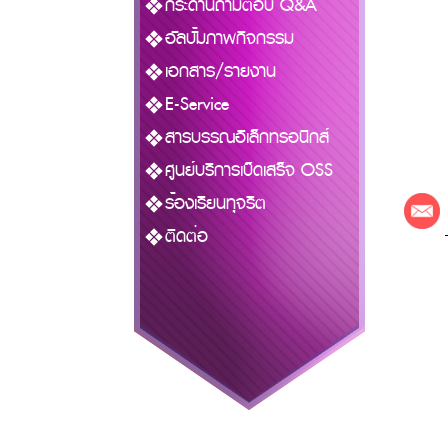
กระดานถามตอบ Q&A
อัลบั้มภาพกิจกรรม
เอกสาร/รายงาน
E-Service
สารบรรณอิเล็กทรอนิกส์
ศูนย์บริการเบ็ดเสร็จ OSS
ร้องเรียนทุจริต
ติดต่อ