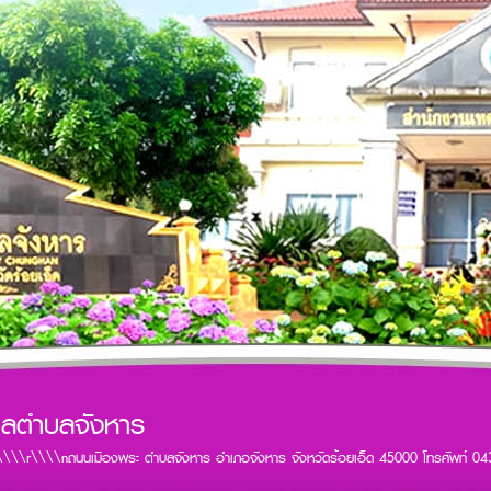
าลตำบลจังหาร
\\\\r\\\\nถนนเมืองพระ ตำบลจังหาร อำเภอจังหาร จังหวัดร้อยเอ็ด 45000 โทรศัพท์ 0